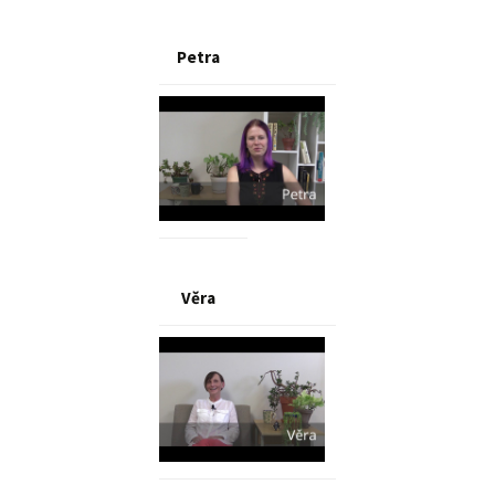
Petra
Věra