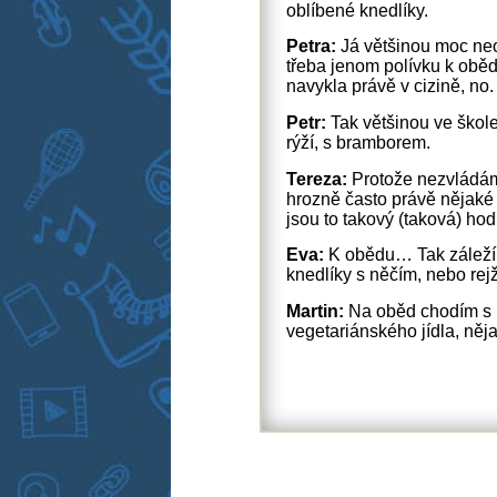
oblíbené knedlíky.
Petra:
Já většinou moc ne
třeba jenom polívku k oběd
navykla právě v cizině, no.
Petr:
Tak většinou ve škole
rýží, s bramborem.
Tereza:
Protože nezvládám
hrozně často právě nějaké 
jsou to takový (taková) hod
Eva:
K obědu… Tak záleží 
knedlíky s něčím, nebo rej
Martin:
Na oběd chodím s k
vegetariánského jídla, ně