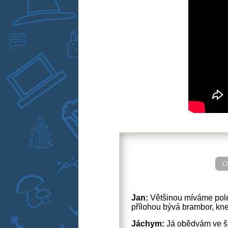
O
Jan:
Většinou míváme polé
přílohou bývá brambor, kne
Jáchym:
Já obědvám ve šk