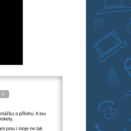
c
áčku a přílohu. A tou
rokety.
m jsou i moje ne tak