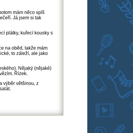
 potom mám něco spíš
čeří. Já jsem si tak
cí plátky, kuřecí kousky s
ace na oběd, takže mám
ké, to záleží, ale jako
eského). Nějaký (nějaké)
vězím. Řízek.
 výběr většinou, z
om salát.