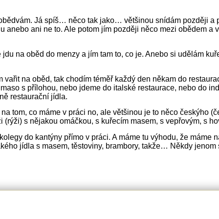
obědvám. Já spíš… něco tak jako… většinou snídám později a
u anebo ani ne to. Ale potom jím později něco mezi obědem a ve
 jdu na oběd do menzy a jím tam to, co je. Anebo si udělám kuře
 vařit na oběd, tak chodím téměř každý den někam do restaur
maso s přílohou, nebo jdeme do italské restaurace, nebo do indic
ně restaurační jídla.
na tom, co máme v práci no, ale většinou je to něco českýho (č
ži (rýži) s nějakou omáčkou, s kuřecím masem, s vepřovým, s ho
olegy do kantýny přímo v práci. A máme tu výhodu, že máme na
jakého jídla s masem, těstoviny, brambory, takže… Někdy jen