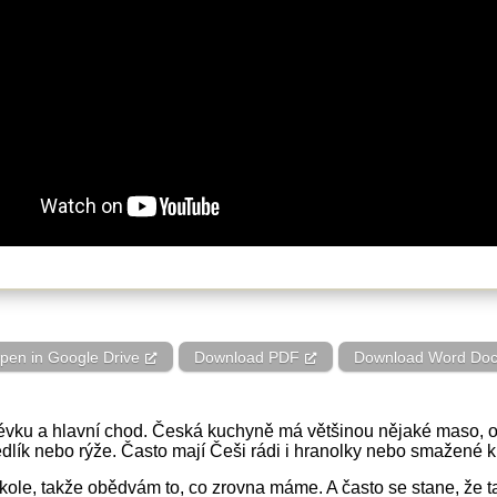
pen in Google Drive
Download PDF
Download Word Do
vku a hlavní chod. Česká kuchyně má většinou nějaké maso, om
dlík nebo rýže. Často mají Češi rádi i hranolky nebo smažené k
ole, takže obědvám to, co zrovna máme. A často se stane, že ta