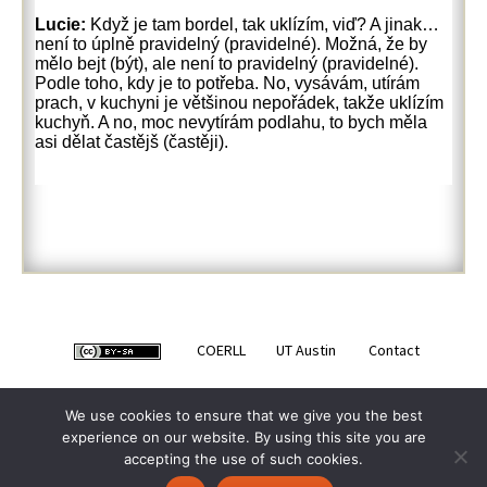
Lucie:
Když je tam bordel, tak uklízím, viď? A jinak…
není to úplně pravidelný (pravidelné). Možná, že by
mělo bejt (být), ale není to pravidelný (pravidelné).
Podle toho, kdy je to potřeba. No, vysávám, utírám
prach, v kuchyni je většinou nepořádek, takže uklízím
kuchyň. A no, moc nevytírám podlahu, to bych měla
asi dělat častějš (častěji).
COERLL
UT Austin
Contact
We use cookies to ensure that we give you the best
experience on our website. By using this site you are
accepting the use of such cookies.