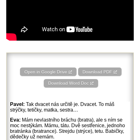
Open in Google Drive
Download PDF
Download Word Doc
Pavel:
Tak dvacet nás určitě je. Dvacet. To máš
strýčky, tetičky, matka, sestra…
Eva:
Mám nevlastního bráchu (bratra), ale s ním se
moc nestýkám. Mámu, tátu. Dvě sestřenice, jednoho
bratránka (bratrance). Strejdu (strýce), tetu. Babičky,
dědečky už nemám.