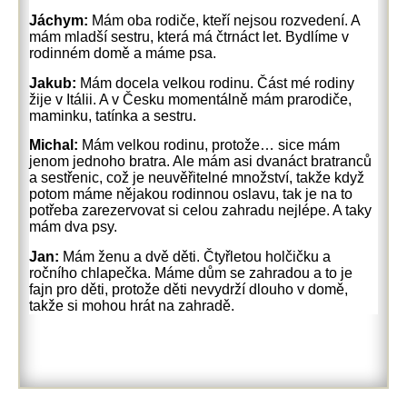
Jáchym:
Mám oba rodiče, kteří nejsou rozvedení. A
mám mladší sestru, která má čtrnáct let. Bydlíme v
rodinném domě a máme psa.
Jakub:
Mám docela velkou rodinu. Část mé rodiny
žije v Itálii. A v Česku momentálně mám prarodiče,
maminku, tatínka a sestru.
Michal:
Mám velkou rodinu, protože… sice mám
jenom jednoho bratra. Ale mám asi dvanáct bratranců
a sestřenic, což je neuvěřitelné množství, takže když
potom máme nějakou rodinnou oslavu, tak je na to
potřeba zarezervovat si celou zahradu nejlépe. A taky
mám dva psy.
Jan:
Mám ženu a dvě děti. Čtyřletou holčičku a
ročního chlapečka. Máme dům se zahradou a to je
fajn pro děti, protože děti nevydrží dlouho v domě,
takže si mohou hrát na zahradě.