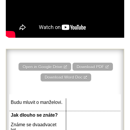
Open in Google Drive
Download PDF
Download Word Doc
Budu mluvit o manželovi.
Jak dlouho se znáte?
Známe se dvaadvacet
let.