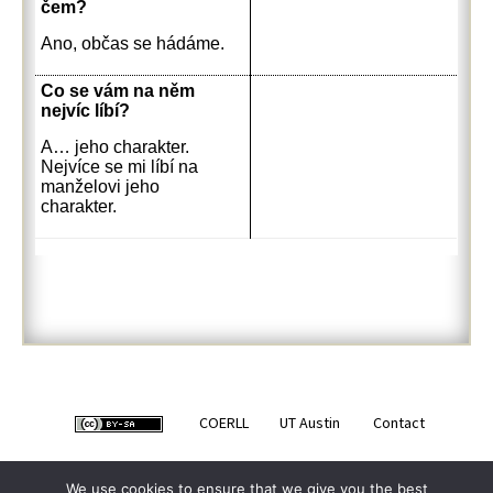
čem?
Ano, občas se hádáme.
Co se vám na něm
nejvíc líbí?
A… jeho charakter.
Nejvíce se mi líbí na
manželovi jeho
charakter.
COERLL
UT Austin
Contact
We use cookies to ensure that we give you the best