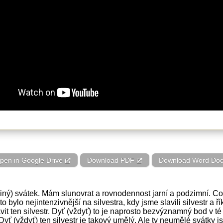
pen in Google Drive
Download PDF
Download Word Do
 (jiný) svátek. Mám slunovrat a rovnodennost jarní a podzimní.
 to bylo nejintenzivnější na silvestra, kdy jsme slavili silvestr a ří
vit ten silvestr. Dyť (vždyť) to je naprosto bezvýznamný bod v té
ť (vždyť) ten silvestr je takový umělý. Ale ty neumělé svátky j