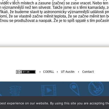
 vidět v těch místech a zasune (začne) se zase vracet. Nebo ten
významnější než ten silvestr. Takže jsme si s těmi kamarády, ze
 říkali, že budeme slavit ty astronomicky významnější události pro
domí, že se vlastně začne měnit teplota, že se začne měnit ten 
čnou se prodlužovat a naopak. Že je to spíš spjaté s tím počasím
•
COERLL
•
UT Austin
•
Contact
est experience on our website. By using this site you are accepting th