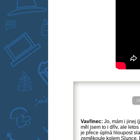
O
Vavřinec:
Jo, mám i jinej
měl jsem to i dřív, ale letos
je přece úplná hloupost sla
zeměkoule kolem Slunce. Dy