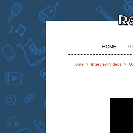
HOME
P
Home
Interview Videos
Un