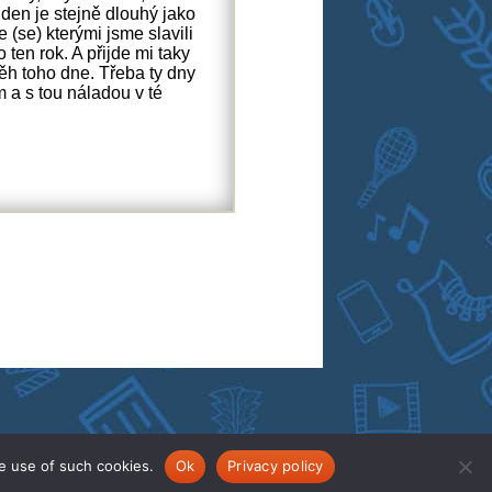
 den je stejně dlouhý jako
 (se) kterými jsme slavili
 ten rok. A přijde mi taky
běh toho dne. Třeba ty dny
 a s tou náladou v té
e use of such cookies.
Ok
Privacy policy