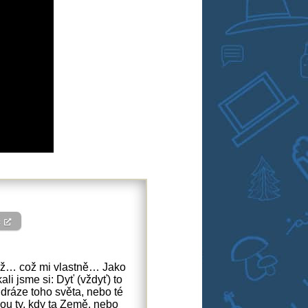
c
 Což… což mi vlastně… Jako
kali jsme si: Dyť (vždyť) to
 dráze toho světa, nebo té
sou ty, kdy ta Země, nebo