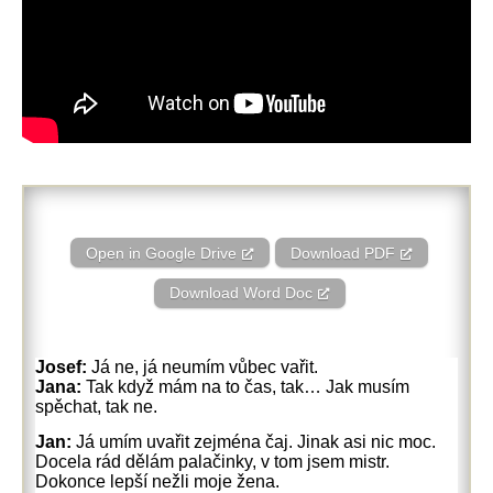
Open in Google Drive
Download PDF
Download Word Doc
Josef:
Já ne, já neumím vůbec vařit.
Jana:
Tak když mám na to čas, tak… Jak musím
spěchat, tak ne.
Jan:
Já umím uvařit zejména čaj. Jinak asi nic moc.
Docela rád dělám palačinky, v tom jsem mistr.
Dokonce lepší nežli moje žena.