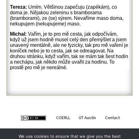
Tereza:
Umím. Většinou zapečuju (zapékám), co
doma je. Nějakou zeleninu s bramborama
(bramborami), ze (se) sýrem. Nevaříme maso doma,
nekupujem (nekupujeme) maso.
Michal:
Vařím, je to pro mě cesta, jak odpočívám,
když už jsem hodně musel celý den přemýšlet a jsem
unavený mentálně, ale ne fyzicky, tak pro mě vaření je
koníček nebo je to cesta, jak se odreagovat. Na
druhou stránku, když vařím, tak se mám tak šest hodin
a nechápu, jak někdo může uvařit za hodinu. To
prostě pro mě je nereálné.
COERLL
UT Austin
Contact
We use cookies to ensure that we give you the best