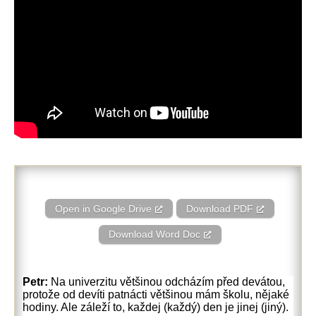
Open in Google Drive
Download PDF
Download Word Doc
Petr:
Na univerzitu většinou odcházím před devátou,
protože od devíti patnácti většinou mám školu, nějaké
hodiny. Ale záleží to, každej (každý) den je jinej (jiný).