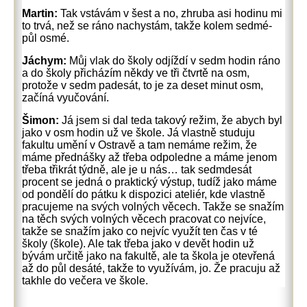
Martin:
Tak vstávám v šest a no, zhruba asi hodinu mi
to trvá, než se ráno nachystám, takže kolem sedmé-
půl osmé.
Jáchym:
Můj vlak do školy odjíždí v sedm hodin ráno
a do školy přicházím někdy ve tři čtvrtě na osm,
protože v sedm padesát, to je za deset minut osm,
začíná vyučování.
Šimon:
Já jsem si dal teda takový režim, že abych byl
jako v osm hodin už ve škole. Já vlastně studuju
fakultu umění v Ostravě a tam nemáme režim, že
máme přednášky až třeba odpoledne a máme jenom
třeba třikrát týdně, ale je u nás… tak sedmdesát
procent se jedná o praktický výstup, tudíž jako máme
od pondělí do pátku k dispozici ateliér, kde vlastně
pracujeme na svých volných věcech. Takže se snažím
na těch svých volných věcech pracovat co nejvíce,
takže se snažím jako co nejvíc využít ten čas v té
školy (škole). Ale tak třeba jako v devět hodin už
bývám určitě jako na fakultě, ale ta škola je otevřená
až do půl desáté, takže to využívám, jo. Že pracuju až
takhle do večera ve škole.