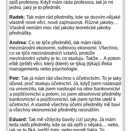
spíš profesory. Když mám ráda profesora, tak je mi
jedno, jaký je to předmět.
Radek:
Tak mám rád předměty, kde se dozvím nějaké
vlastně nové věci, nové zajímavosti. Různé jakoby…
Vlastně nemám moc rád jakoby teoretické jakoby
přednášky.
Andrea:
Co se týče předmětů, tak mám ráda
mezinárodní ekonomii, světovou ekonomii. Všechno,
co se týče mezinárodních vztahů, protože
mezinárodní vztahy je to, co studuju. Takže… A potom
eště (ještě) věci, který (které) se týkaj (týkají) třeba
managementu nebo psychologie.
Petr:
Tak já mám rád všechno s účetnictvím. To je taky
důvod, proč studuju účetnictví. Já, když jsem nastoupil
na univerzitu, tak jsem nastoupil na obor bankovnictví
a pojišťovnictví a potom, co jsem absolvoval předměty
bankovnictví a pojišťovnictví, tak jsem rychle utekl k
účetnictví. A vlastně všechny účetní předměty mě baví
a všechny ekonomické předměty nesnáším.
Eduard:
Tak mě vždycky bavily cizí jazyky. Já mám
teda radši předměty, kde se dá opřít o nějaká… nebo,
jak se to říká, tvrdší data, nebo prostě fakta. To