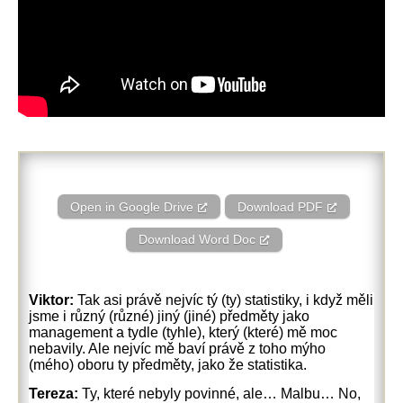
Open in Google Drive
Download PDF
Download Word Doc
Viktor:
Tak asi právě nejvíc tý (ty) statistiky, i když měli
jsme i různý (různé) jiný (jiné) předměty jako
management a tydle (tyhle), který (které) mě moc
nebavily. Ale nejvíc mě baví právě z toho mýho
(mého) oboru ty předměty, jako že statistika.
Tereza:
Ty, které nebyly povinné, ale… Malbu… No,