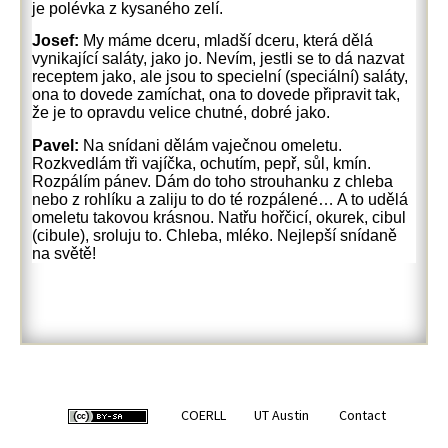
je polévka z kysaného zelí.
Josef:
My máme dceru, mladší dceru, která dělá
vynikající saláty, jako jo. Nevím, jestli se to dá nazvat
receptem jako, ale jsou to specielní (speciální) saláty,
ona to dovede zamíchat, ona to dovede připravit tak,
že je to opravdu velice chutné, dobré jako.
Pavel:
Na snídani dělám vaječnou omeletu.
Rozkvedlám tři vajíčka, ochutím, pepř, sůl, kmín.
Rozpálím pánev. Dám do toho strouhanku z chleba
nebo z rohlíku a zaliju to do té rozpálené… A to udělá
omeletu takovou krásnou. Natřu hořčicí, okurek, cibul
(cibule), sroluju to. Chleba, mléko. Nejlepší snídaně
na světě!
COERLL
UT Austin
Contact