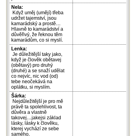
Nela:
Když uměj (umějí) třeba
udržet tajemství, jsou
kamarádský a prostě…
Hlavně to kamarádství a
důvěřivý, že řeknou těm
kamarádům, co si myslí.
Lenka:
Je důležitější taky jako,
když je člověk obětavej
(obětavý) pro druhý
(druhé) a se snaží udělat
co nejvíc, nic vod (od)
tebe neočekává na
oplátku, si myslím.
Šárka:
Nejdůležitější je pro mě
právě ta spolehlivost, ta
důvěra a vlastně
takovej…jakejsi základ
lásky, lásky k člověku,
kterej vychází ze sebe
samého.