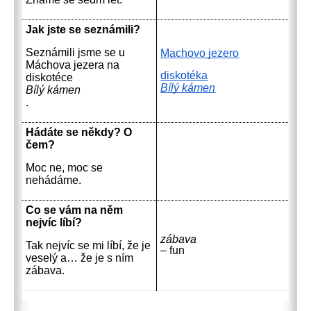
Jak jste se seznámili?
Seznámili jsme se u
Machovo jezero
Máchova jezera na
diskotéka
diskotéce
Bílý kámen
Bílý kámen
.
Hádáte se někdy? O
čem?
Moc ne, moc se
nehádáme.
Co se vám na něm
nejvíc líbí?
zábava
Tak nejvíc se mi líbí, že je
– fun
veselý a… že je s ním
zábava.