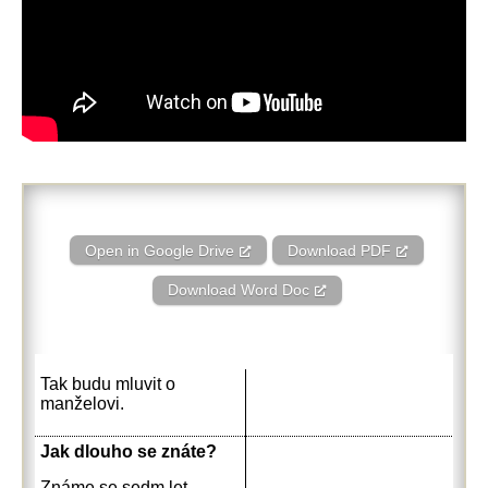
Open in Google Drive
Download PDF
Download Word Doc
Tak budu mluvit o
manželovi.
Jak dlouho se znáte?
Známe se sedm let.