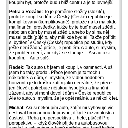
koupím byt, protože budu blíž centru a je to levnější.
Petra a Rozálie:
To je poměrně složitý (složité),
protože koupit si dům v Český (České) republice je
komplikovaný (komplikované), protože na to málokdo
má finanční prostředky, takže by je buď musel zdědit,
nebo ten dům by musel zdědit, anebo by si na něj
musel pučit (půjčit), aby měl kde bydlel. Takže pořídit
si bydlení v Český (České) republice po studiu, kdy
ještě není žádná práce, je problém. A auto, si myslím,
že problém není, ani když se studuje. – Asi auto si
koupím. – Auto spíš.
Radek:
Tak auto už jsem si koupil, v osmnácti. A už
jsem ho taky prodal. Přece jenom je to trochu
nákladné. A dům, si myslím, že v dlouhodobém
horizontu je to trošku zatím jako nereálné, že přece
jen člověk potřebuje nějakou hypotéku a finanční
zázemí, aby si mohl dovolit dům v České republice.
Ale to auto, si myslím, že je opět reálné, za několik let.
Michal:
Asi si nekoupím auto, zatím mi vyhovuje víc
cestovat hromadnou dopravou, díky té rozvinutosti a
častosti. Třeba pro perspektivu… hele, ptáčci! Pro
perspektivu – když člověk přijde na autobusovou