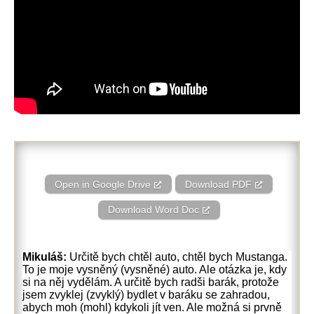
Open in Google Drive
Download PDF
Download Word Doc
Mikuláš:
Určitě bych chtěl auto, chtěl bych Mustanga.
To je moje vysněný (vysněné) auto. Ale otázka je, kdy
si na něj vydělám. A určitě bych radši barák, protože
jsem zvyklej (zvyklý) bydlet v baráku se zahradou,
abych moh (mohl) kdykoli jít ven. Ale možná si prvně