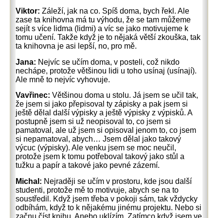
Viktor:
Záleží, jak na co. Spíš doma, bych řekl. Ale
zase ta knihovna má tu výhodu, že se tam můžeme
sejít s více lidma (lidmi) a víc se jako motivujeme k
tomu učení. Takže když je to nějaká větší zkouška, tak
ta knihovna je asi lepší, no, pro mě.
Jana:
Nejvíc se učím doma, v posteli, což nikdo
nechápe, protože většinou lidi u toho usínaj (usínají).
Ale mně to nejvíc vyhovuje.
Vavřinec:
Většinou doma u stolu. Já jsem se učil tak,
že jsem si jako přepisoval ty zápisky a pak jsem si
ještě dělal další výpisky a ještě výpisky z výpisků. A
postupně jsem si už neopisoval to, co jsem si
pamatoval, ale už jsem si opisoval jenom to, co jsem
si nepamatoval, abych… Jsem dělal jako takový
výcuc (výpisky). Ale venku jsem se moc neučil,
protože jsem k tomu potřeboval takový jako stůl a
tužku a papír a takové jako pevné zázemí.
Michal:
Nejraději se učím v prostoru, kde jsou další
studenti, protože mě to motivuje, abych se na to
soustředil. Když jsem třeba v pokoji sám, tak vždycky
odbíhám, když to k nějakému jinému projektu. Nebo si
začnu číst knihu. Anebo uklízím. Zatímco když jsem ve