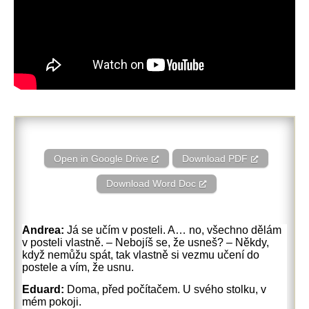
Open in Google Drive
Download PDF
Download Word Doc
Andrea:
Já se učím v posteli. A… no, všechno dělám
v posteli vlastně. – Nebojíš se, že usneš? – Někdy,
když nemůžu spát, tak vlastně si vezmu učení do
postele a vím, že usnu.
Eduard:
Doma, před počítačem. U svého stolku, v
mém pokoji.