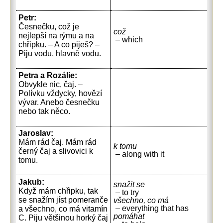
Petr:
Česnečku, což je
což
nejlepší na rýmu a na
– which
chřipku. – A co piješ? –
Piju vodu, hlavně vodu.
Petra a Rozálie:
Obvykle nic, čaj. –
Polívku vždycky, hovězí
vývar. Anebo česnečku
nebo tak něco.
Jaroslav:
Mám rád čaj. Mám rád
k tomu
černý čaj a slivovici k
– along with it
tomu.
Jakub:
snažit se
Když mám chřipku, tak
– to try
se snažím jíst pomeranče
všechno, co má
– everything that has
a všechno, co má vitamín
pomáhat
C. Piju většinou horký čaj