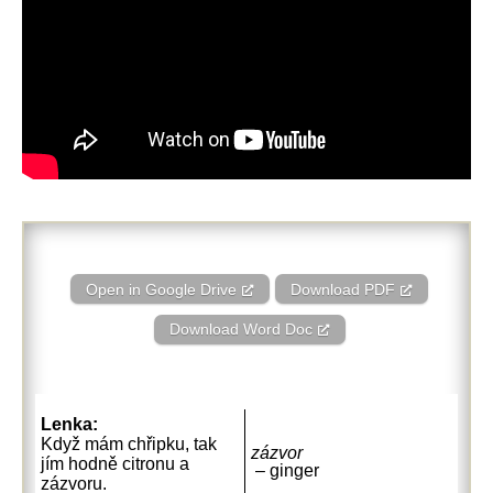
Open in Google Drive
Download PDF
Download Word Doc
Lenka:
Když mám chřipku, tak
zázvor
jím hodně citronu a
– ginger
zázvoru.