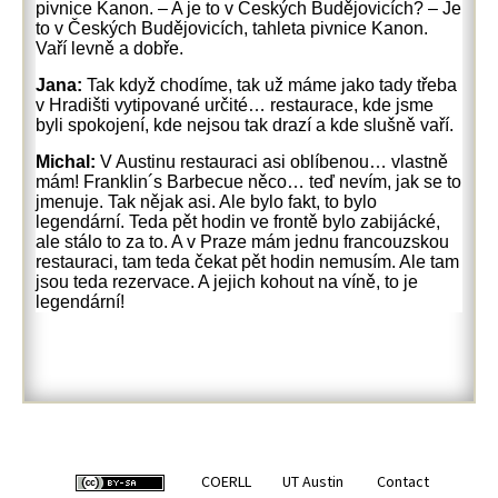
pivnice Kanon. – A je to v Českých Budějovicích? – Je
to v Českých Budějovicích, tahleta pivnice Kanon.
Vaří levně a dobře.
Jana:
Tak když chodíme, tak už máme jako tady třeba
v Hradišti vytipované určité… restaurace, kde jsme
byli spokojení, kde nejsou tak drazí a kde slušně vaří.
Michal:
V Austinu restauraci asi oblíbenou… vlastně
mám! Franklin´s Barbecue něco… teď nevím, jak se to
jmenuje. Tak nějak asi. Ale bylo fakt, to bylo
legendární. Teda pět hodin ve frontě bylo zabijácké,
ale stálo to za to. A v Praze mám jednu francouzskou
restauraci, tam teda čekat pět hodin nemusím. Ale tam
jsou teda rezervace. A jejich kohout na víně, to je
legendární!
COERLL
UT Austin
Contact