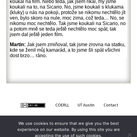
koukal na film. Nebo teda, jak jsem říkal, my jsme
koukali na to, na Sicario. No, jsme koukali s klukama
(kluky) u nás na pokoji, protože se nikomu nechtělo jít
ven, bylo skoro na nule, moc zima, což teda… No, se
nikomu moc nechtělo. Tak jsme koukali na Sicario, no
a potom mně se teda ještě nechtělo moc spát, tak
jsem dal ještě jeden film.
Martin:
Jak jsem zmiňoval, tak jsme zrovna na statku,
kde se ženil můj kamarád, a to jsme šli spát všichni
dost brzo… ráno.
COERLL
UT Austin
Contact
We use cookies to ensure that we give you the best
experience on our website. By using this site you are
accepting the use of such cookies.