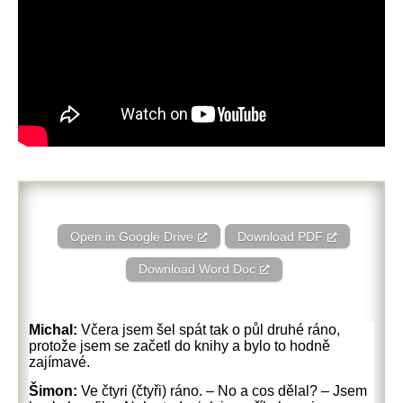
Open in Google Drive
Download PDF
Download Word Doc
Michal:
Včera jsem šel spát tak o půl druhé ráno,
protože jsem se začetl do knihy a bylo to hodně
zajímavé.
Šimon:
Ve čtyri (čtyři) ráno. – No a cos dělal? – Jsem