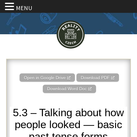
MENU
5.3 – Talking about how people
Open in Google Drive
Download PDF
Download Word Doc
5.3 – Talking about how
people looked — basic
past tense forms