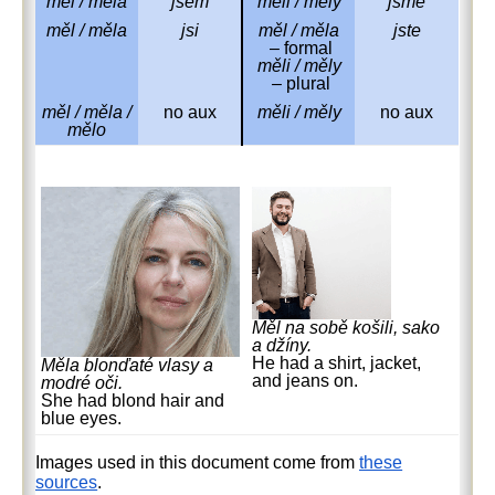
měl / měla
jsem
měli / měly
jsme
měl / měla
jsi
měl / měla
jste
– formal
měli / měly
– plural
měl / měla /
no aux
měli / měly
no aux
mělo
Měl na sobě košili, sako
a džíny.
He had a shirt, jacket,
Měla blonďaté vlasy a
and jeans on.
modré oči.
She had blond hair and
blue eyes.
Images used in this document come from
these
sources
.