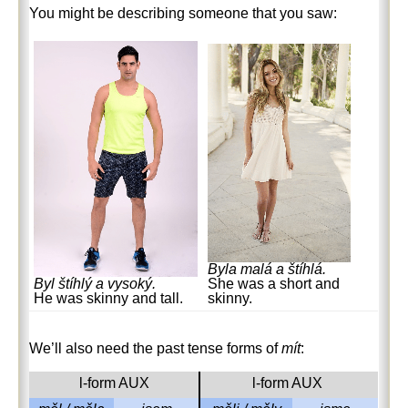
You might be describing someone that you saw:
Byla malá a štíhlá.
She was a short and
Byl štíhlý a vysoký.
skinny.
He was skinny and tall.
We’ll also need the past tense forms of
mít
:
l-form AUX
l-form AUX