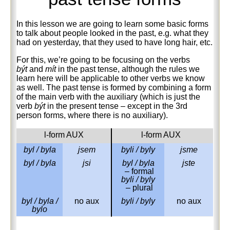
In this lesson we are going to learn some basic forms
to talk about people looked in the past, e.g. what they
had on yesterday, that they used to have long hair, etc.
For this, we’re going to be focusing on the verbs
být
and
mít
in the past tense, although the rules we
learn here will be applicable to other verbs we know
as well. The past tense is formed by combining a form
of the main verb with the auxiliary (which is just the
verb
být
in the present tense – except in the 3rd
person forms, where there is no auxiliary).
l-form AUX
l-form AUX
byl / byla
jsem
byli / byly
jsme
byl / byla
jsi
byl / byla
jste
– formal
byli / byly
– plural
byl / byla /
no aux
byli / byly
no aux
bylo