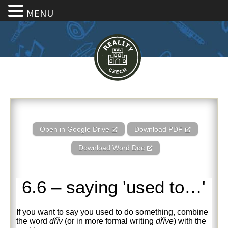
MENU
6.6 – saying ‘used to…’
Open in Google Drive
Download PDF
Download Word Doc
6.6 – saying 'used to…'
If you want to say you used to do something, combine
the word
dřív
(or in more formal writing
dříve
) with the