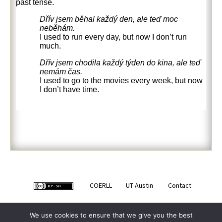
past tense.
Dřív jsem běhal každý den, ale teď moc
neběhám.
I used to run every day, but now I don’t run
much.
Dřív jsem chodila každý týden do kina, ale teď
nemám čas.
I used to go to the movies every week, but now
I don’t have time.
COERLL
UT Austin
Contact
We use cookies to ensure that we give you the best