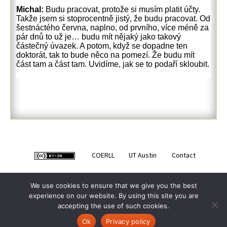
Michal:
Budu pracovat, protože si musím platit účty.
Takže jsem si stoprocentně jistý, že budu pracovat. Od
šestnáctého června, naplno, od prvního, více méně za
pár dnů to už je… budu mít nějaký jako takový
částečný úvazek. A potom, když se dopadne ten
doktorát, tak to bude něco na pomezí. Že budu mít
část tam a část tam. Uvidíme, jak se to podaří skloubit.
COERLL
UT Austin
Contact
We use cookies to ensure that we give you the best
experience on our website. By using this site you are
accepting the use of such cookies.
Ok
Privacy policy