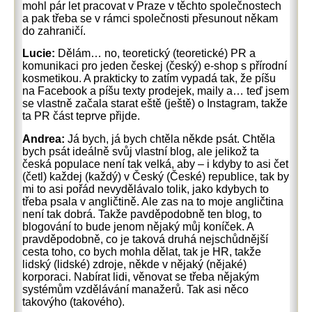
mohl pár let pracovat v Praze v těchto společnostech
a pak třeba se v rámci společnosti přesunout někam
do zahraničí.
Lucie:
Dělám… no, teoretický (teoretické) PR a
komunikaci pro jeden českej (český) e-shop s přírodní
kosmetikou. A prakticky to zatím vypadá tak, že píšu
na Facebook a píšu texty prodejek, maily a… teď jsem
se vlastně začala starat eště (ještě) o Instagram, takže
ta PR část teprve přijde.
Andrea:
Já bych, já bych chtěla někde psát. Chtěla
bych psát ideálně svůj vlastní blog, ale jelikož ta
česká populace není tak velká, aby – i kdyby to asi čet
(četl) každej (každý) v Český (České) republice, tak by
mi to asi pořád nevydělávalo tolik, jako kdybych to
třeba psala v angličtině. Ale zas na to moje angličtina
není tak dobrá. Takže pavděpodobně ten blog, to
blogování to bude jenom nějaký můj koníček. A
pravděpodobně, co je taková druhá nejschůdnější
cesta toho, co bych mohla dělat, tak je HR, takže
lidský (lidské) zdroje, někde v nějaký (nějaké)
korporaci. Nabírat lidi, věnovat se třeba nějakým
systémům vzdělávání manažerů. Tak asi něco
takovýho (takového).